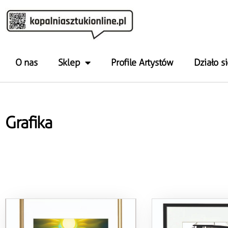
O nas
Sklep
Profile Artystów
Działo si
Grafika