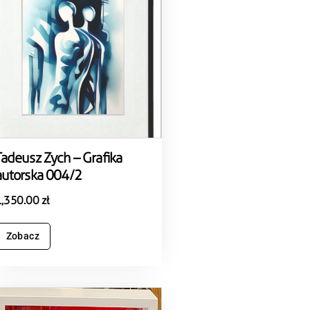
Tadeusz Zych – Grafika
autorska 004/2
1,350.00
zł
Zobacz