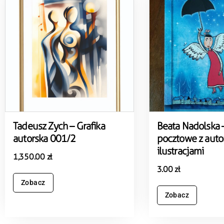
Tadeusz Zych – Grafika
Beata Nadolska –
autorska 001/2
pocztowe z auto
ilustracjami
1,350.00
zł
3.00
zł
Zobacz
Zobacz