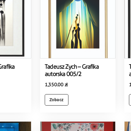
rafika
Tadeusz Zych – Grafika
autorska 005/2
1,350.00
zł
Zobacz