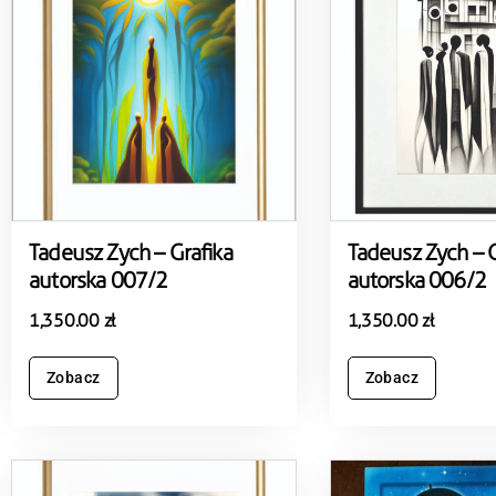
Tadeusz Zych – Grafika
Tadeusz Zych – G
autorska 007/2
autorska 006/2
1,350.00
zł
1,350.00
zł
Zobacz
Zobacz