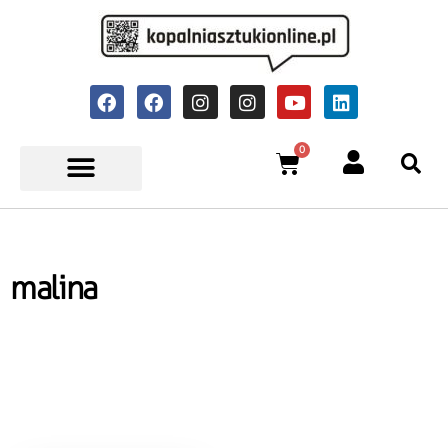
0
malina