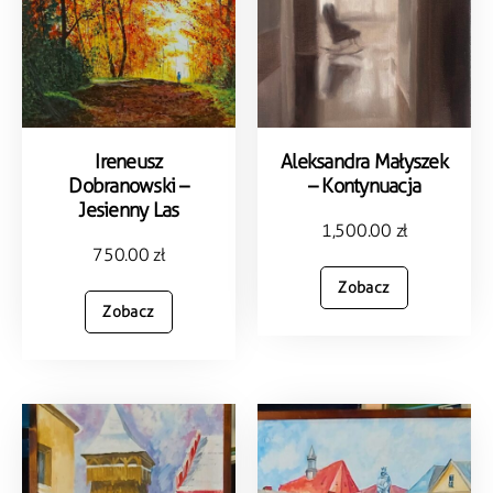
Ireneusz
Aleksandra Małyszek
Dobranowski –
– Kontynuacja
Jesienny Las
1,500.00
zł
750.00
zł
Zobacz
Zobacz