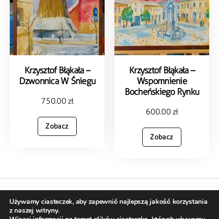
Krzysztof Błąkała –
Krzysztof Błąkała –
Dzwonnica W Śniegu
Wspomnienie
Bocheńskiego Rynku
750.00
zł
600.00
zł
Zobacz
Zobacz
Używamy ciasteczek, aby zapewnić najlepszą jakość korzystania
Copyright © 2023 kopalniasztukionline.pl
z naszej witryny.
Stworzone w ramach
atwi.pl |
Realizacja sklepu –
webrian.pl