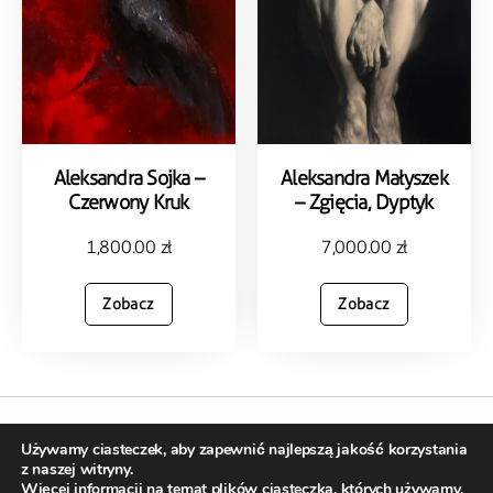
Aleksandra Sojka –
Aleksandra Małyszek
Czerwony Kruk
– Zgięcia, Dyptyk
1,800.00
zł
7,000.00
zł
Zobacz
Zobacz
Używamy ciasteczek, aby zapewnić najlepszą jakość korzystania
Copyright © 2023 kopalniasztukionline.pl
z naszej witryny.
Stworzone w ramach
atwi.pl |
Realizacja sklepu –
webrian.pl
Więcej informacji na temat plików ciasteczka, których używamy,