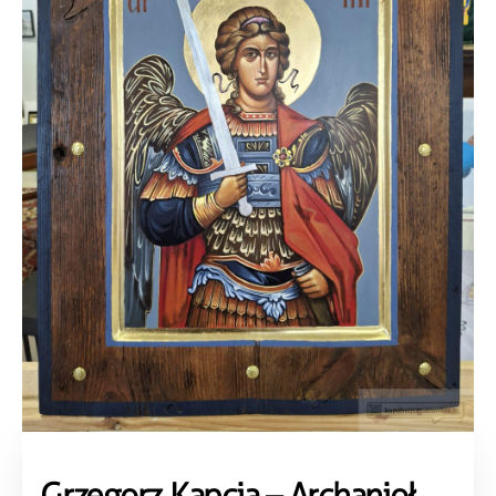
Grzegorz Kapcia – Archanioł