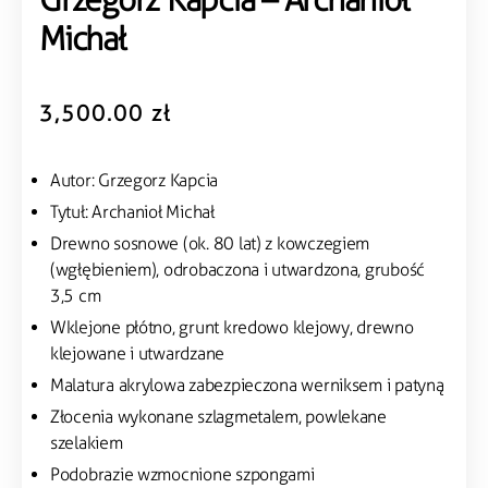
Michał
3,500.00
zł
Autor: Grzegorz Kapcia
Tytuł: Archanioł Michał
Drewno sosnowe (ok. 80 lat) z kowczegiem
(wgłębieniem), odrobaczona i utwardzona, grubość
3,5 cm
Wklejone płótno, grunt kredowo klejowy, drewno
klejowane i utwardzane
Malatura akrylowa zabezpieczona werniksem i patyną
Złocenia wykonane szlagmetalem, powlekane
szelakiem
Podobrazie wzmocnione szpongami