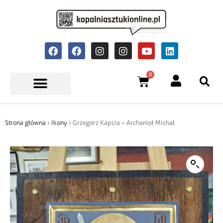
0
Strona główna
›
Ikony
› Grzegorz Kapcia – Archanioł Michał