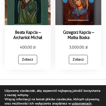
Beata Kapcia –
Grzegorz Kapcia –
Archanioł Michał
Matka Boska
400.00
zł
3,000.00
zł
Zobacz
Zobacz
Używamy ciasteczek, aby zapewnić najlepszą jakość korzystania
Copyright © 2023 kopalniasztukionline.pl
z naszej witryny.
Stworzone w ramach
atwi.pl |
Realizacja sklepu –
webrian.pl
Więcej informacji na temat plików ciasteczka, których używamy,
oraz możliwości ich wyłączenia znajdziesz w
ustawieniach
.