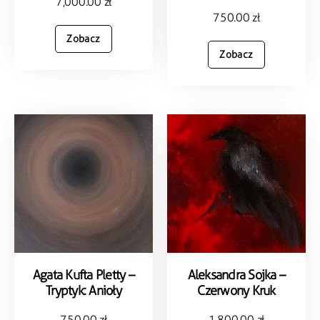
7,000.00
zł
750.00
zł
Zobacz
Zobacz
Agata Kufta Pletty –
Aleksandra Sojka –
Tryptyk: Anioły
Czerwony Kruk
750.00
zł
1,800.00
zł