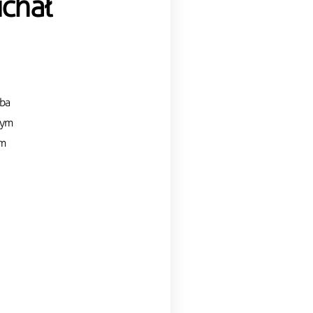
ichał
źba
wym
em