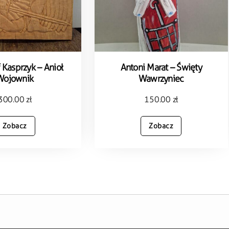
 Kasprzyk – Anioł
Antoni Marat – Święty
Wojownik
Wawrzyniec
300.00
zł
150.00
zł
Zobacz
Zobacz