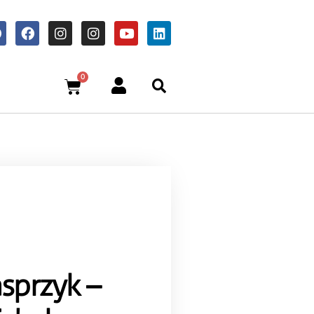
0
asprzyk –