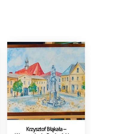
Krzysztof Błąkała –