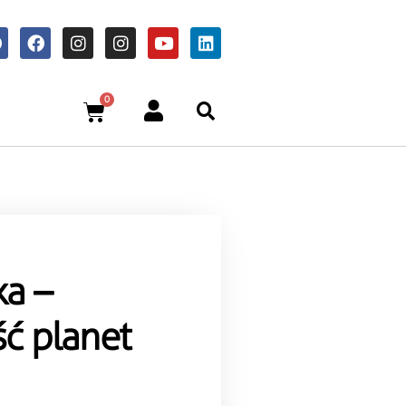
0
ka –
ść planet