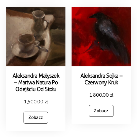
Aleksandra Małyszek
Aleksandra Sojka –
– Martwa Natura Po
Czerwony Kruk
Odejściu Od Stołu
1,800.00
zł
1,500.00
zł
Zobacz
Zobacz