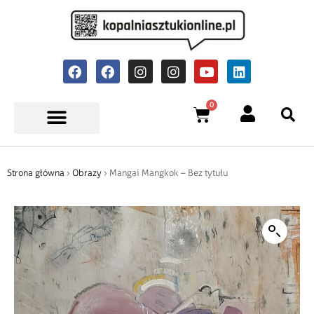
0
Strona główna
›
Obrazy
› Mangai Mangkok – Bez tytułu