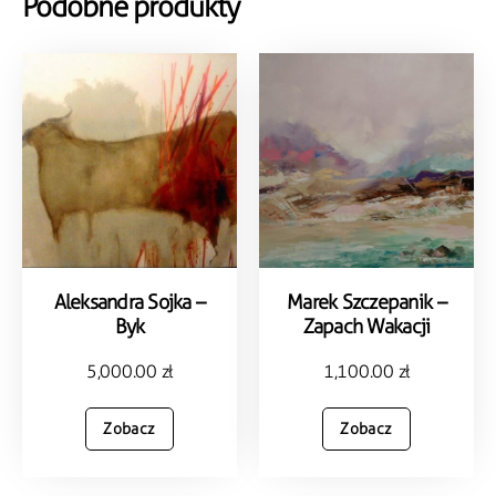
Podobne produkty
Aleksandra Sojka –
Marek Szczepanik –
Byk
Zapach Wakacji
5,000.00
zł
1,100.00
zł
Zobacz
Zobacz