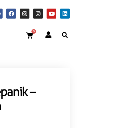
0
panik –
a