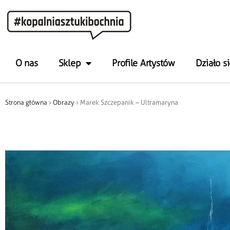
O nas
Sklep
Profile Artystów
Działo si
Strona główna
›
Obrazy
› Marek Szczepanik – Ultramaryna