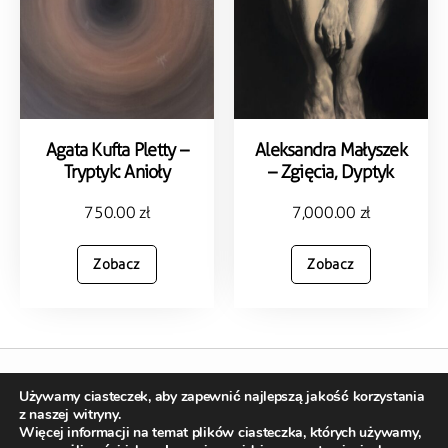
Agata Kufta Pletty –
Aleksandra Małyszek
Tryptyk: Anioły
– Zgięcia, Dyptyk
750.00
zł
7,000.00
zł
Zobacz
Zobacz
Używamy ciasteczek, aby zapewnić najlepszą jakość korzystania
Copyright © 2023 kopalniasztukionline.pl
z naszej witryny.
Stworzone w ramach
atwi.pl |
Realizacja sklepu –
webrian.pl
Więcej informacji na temat plików ciasteczka, których używamy,