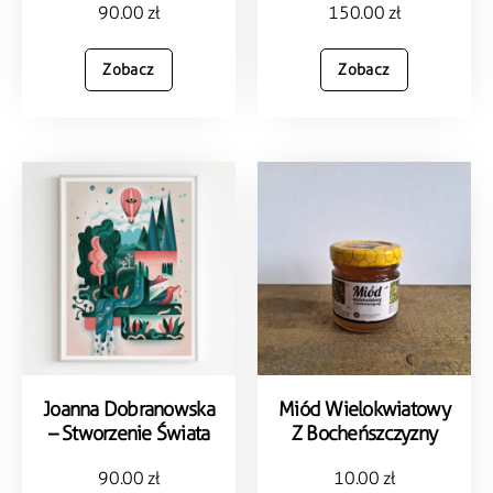
90.00
zł
150.00
zł
Zobacz
Zobacz
Joanna Dobranowska
Miód Wielokwiatowy
– Stworzenie Świata
Z Bocheńszczyzny
90.00
zł
10.00
zł